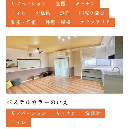
リノベーション
玄関
キッチン
トイレ
お風呂
造作
間取り変更
和室・洋室
外壁・屋根
エクステリア
パステルカラーのいえ
リノベーション
キッチン
洗面所
トイレ