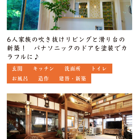
6人家族の吹き抜けリビングと滑り台の
新築！ パナソニックのドアを塗装でカ
ラフルに♪
玄関
キッチン
洗面所
トイレ
お風呂
造作
建替・新築