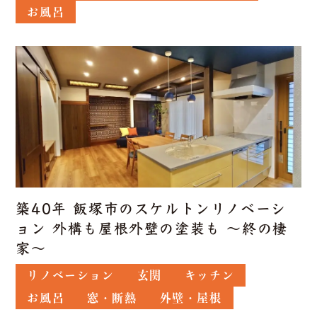
お風呂
築40年 飯塚市のスケルトンリノベーシ
ョン 外構も屋根外壁の塗装も ～終の棲
家～
リノベーション
玄関
キッチン
お風呂
窓・断熱
外壁・屋根