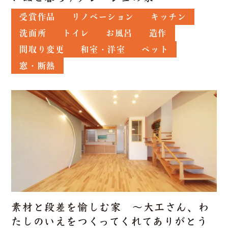
受賞作品
リノベーション
キッチン
洗面所
トイレ
お風呂
造作
間取り変更
和室・洋室
ペット
窓・断熱
素材と段差を愉しむ家 ～大工さん、わ
たしのいえをつくってくれてありがとう