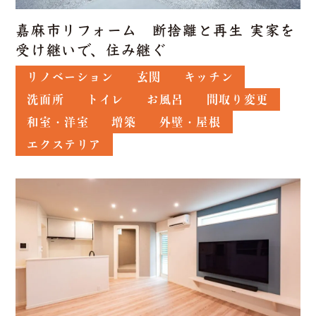
嘉麻市リフォーム 断捨離と再生 実家を
受け継いで、住み継ぐ
リノベーション
玄関
キッチン
洗面所
トイレ
お風呂
間取り変更
和室・洋室
増築
外壁・屋根
エクステリア