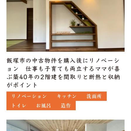
飯塚市の中古物件を購入後にリノベーシ
ョン 仕事も子育ても両立するママが喜
ぶ築40年の2階建を間取りと断熱と収納
がポイント
リノベーション
キッチン
洗面所
トイレ
お風呂
造作