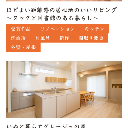
ほどよい距離感の居心地のいいリビング
～ヌックと図書館のある暮らし～
受賞作品
リノベーション
キッチン
洗面所
お風呂
造作
間取り変更
外壁・屋根
いぬと暮らすグレージュの家