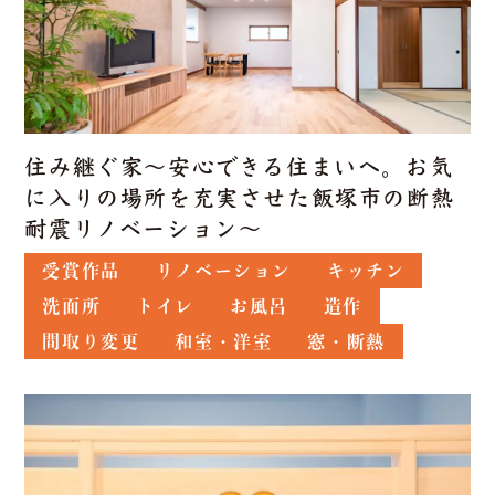
住み継ぐ家～安心できる住まいへ。お気
に入りの場所を充実させた飯塚市の断熱
耐震リノベーション～
受賞作品
リノベーション
キッチン
洗面所
トイレ
お風呂
造作
間取り変更
和室・洋室
窓・断熱