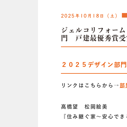
2025年10月18日（土）
ジェルコリフォーム
門 戸建最優秀賞受
２０２５デザイン部
リンクはこちらから→
部
髙橋望 松岡絵美
『住み継ぐ家～安心でき